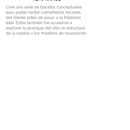
Creé una serie de bocetos conceptuales
para poder recibir comentarios iniciales
del cliente antes de pasar a la fidelidad
total. Estos también me ayudaron a
explorar la jerarquía del sitio, la estructura
de la página y los modelos de navegación.
MAPA DEL SITIO / NAVEGACIÓN /
ESTUDIO DE CASO DE USO
Creé un modelo híbrido de mapa del
sitio/navegación/flujo de usuario para