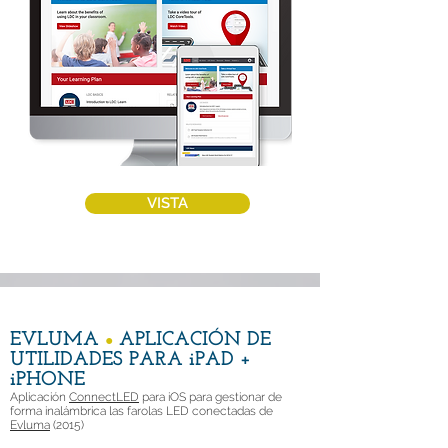
VISTA
EVLUMA
APLICACIÓN DE
●
UTILIDADES PARA iPAD +
iPHONE
Aplicación
ConnectLED
para iOS para gestionar de
forma inalámbrica las farolas LED conectadas
de
Evluma
(2015)