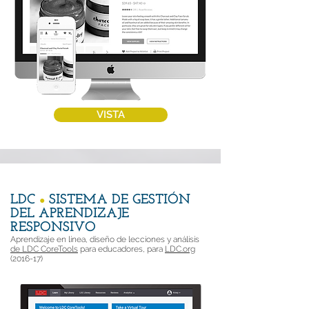
VISTA
LDC
SISTEMA DE GESTIÓN
●
DEL APRENDIZAJE
RESPONSIVO
Aprendizaje en línea, diseño de lecciones y análisis
de LDC CoreTools
para educadores, para
LDC.org
(2016-17)