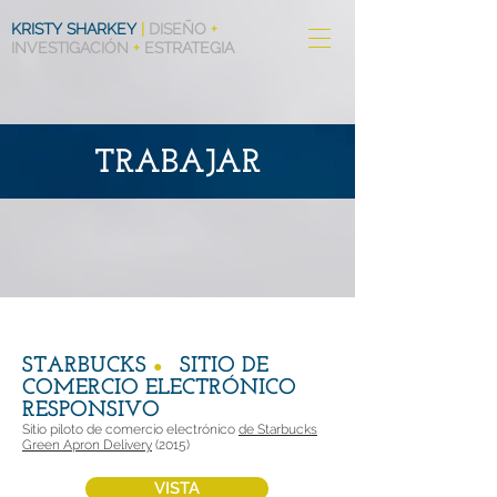
KRISTY SHARKEY
|
DISEÑO
+
INVESTIGACIÓN
+
ESTRATEGIA
TRABAJAR
STARBUCKS
SITIO DE
●
COMERCIO ELECTRÓNICO
RESPONSIVO
Sitio piloto de comercio electrónico
de Starbucks
Green Apron Delivery
(2015)
VISTA